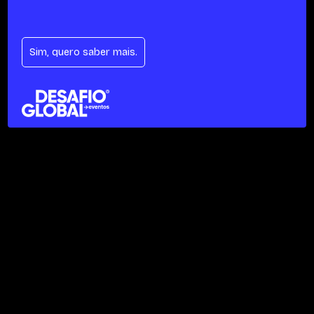
Sim, quero saber mais.
Se te moves pela inovação e queres ajudar
a desenhar o futuro dos eventos
connosco, esta oportunidade é para ti.
• Designer 3D
• Designer 2D
• Copy / Estratega
• 3D Motion Designer
Enviar CV